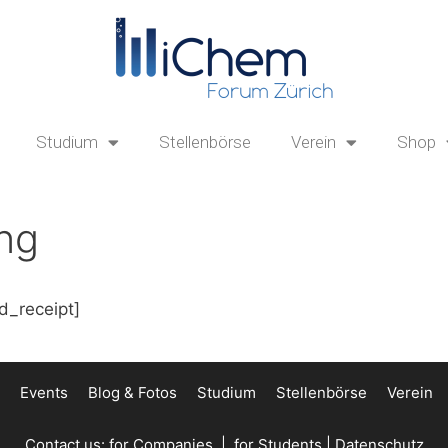
Studium
Stellenbörse
Verein
Shop
ng
dd_receipt]
Events
Blog & Fotos
Studium
Stellenbörse
Verein
Contact us:
for Companies
|
for Students
|
Datenschutz