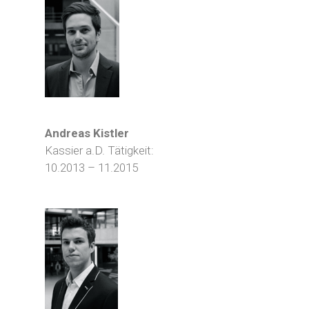
Andreas Kistler
Kassier a.D. Tätigkeit:
10.2013 – 11.2015