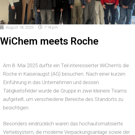
August 18, 2025
7:18 pm
WiChem meets Roche
Am 8. Mai 2025 durfte ein Teil interessierter WiChem’s die
Roche in Kaiseraugst (AG) besuchen. Nach einer kurzen
Einführung in das Unternehmen und dessen
Tätigkeitsfelder wurde die Gruppe in zwei kleinere Teams
aufgeteilt, um verschiedene Bereiche des Standorts zu
besichtigen.
Besonders eindrücklich waren das hochautomatisierte
Verteilsystem, die moderne Verpackungsanlage sowie der