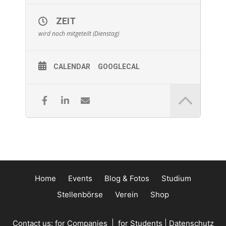
ZEIT
wird noch mitgeteilt (Dienstag)
CALENDAR
GOOGLECAL
Home
Events
Blog & Fotos
Studium
Stellenbörse
Verein
Shop
Contact us:
for Companies
|
for Students
|
Datenschutz