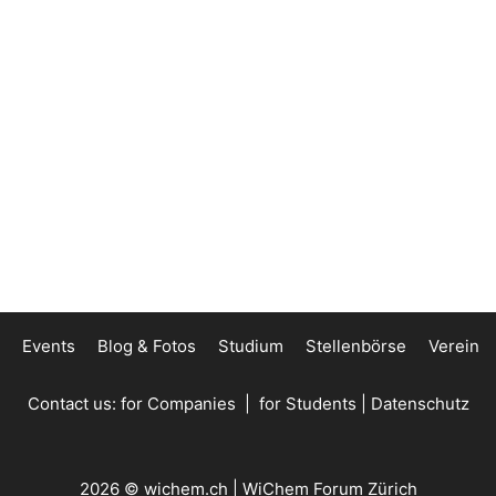
Events
Blog & Fotos
Studium
Stellenbörse
Verein
Contact us:
for Companies
|
for Students
|
Datenschutz
2026 © wichem.ch | WiChem Forum Zürich