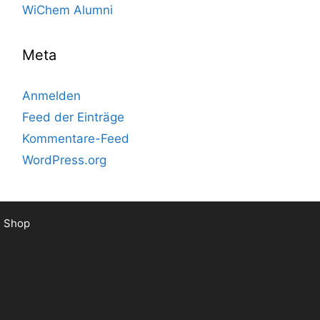
WiChem Alumni
Meta
Anmelden
Feed der Einträge
Kommentare-Feed
WordPress.org
Shop