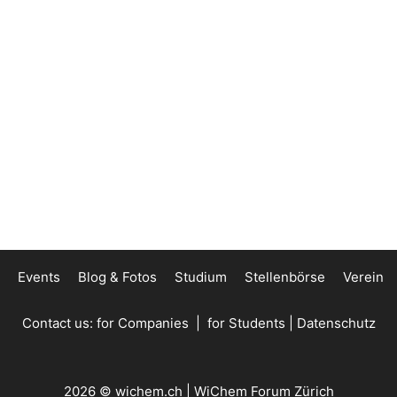
Events
Blog & Fotos
Studium
Stellenbörse
Verein
Contact us:
for Companies
|
for Students
|
Datenschutz
2026 © wichem.ch | WiChem Forum Zürich