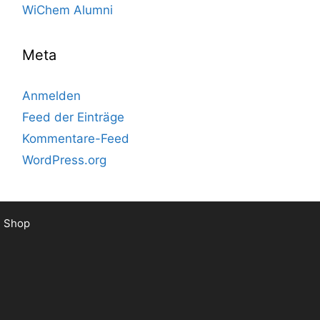
WiChem Alumni
Meta
Anmelden
Feed der Einträge
Kommentare-Feed
WordPress.org
Shop